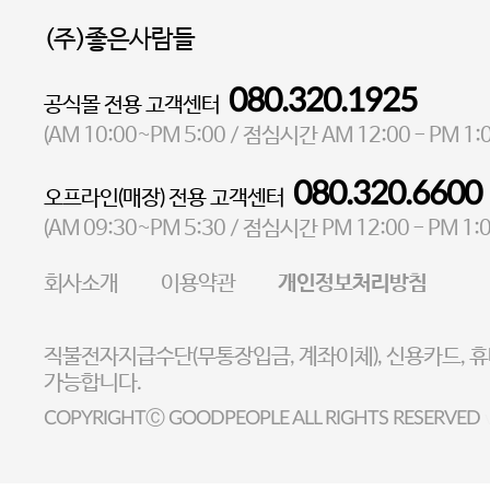
(주)좋은사람들
080.320.1925
공식몰 전용 고객센터
대표 이성현,박영환
| 개인정보관리책임자 김상현
AM 10:00~PM 5:00
AM 12:00 - PM 1:
(
/ 점심시간
소재지 서울특별시 마포구 마포대로4다길 41 마포타워
080.320.6600
오프라인(매장) 전용 고객센터
통신판매업 신고번호 2023-서울마포-3931호
AM 09:30~PM 5:30
PM 12:00 - PM 1:
(
/ 점심시간
사업자등록번호 105-81-58242
회사소개
이용약관
개인정보처리방침
FAX 02-6380-5020
E-MAIL goodpeople@gpin.co.kr
직불전자지급수단(무통장입금, 계좌이체), 신용카드, 
사업자정보확인
이니시스 에스크로 서비스확
가능합니다.
COPYRIGHTⒸ GOODPEOPLE ALL RIGHTS RESERVED