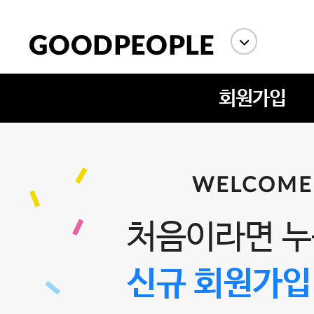
회원가입
WELCOME
에스까다
스딘
츄츄안나
처음이라면 누
신규 회원가입